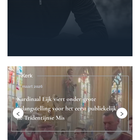
Beschouwingen
4 februari 2023
Ridderlijkheid is het antwoord op
"toxische mannelijkheid"
‹
›