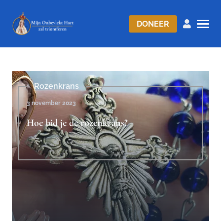
DONEER
Rozenkrans
3 november 2023
Hoe bid je de rozenkrans?