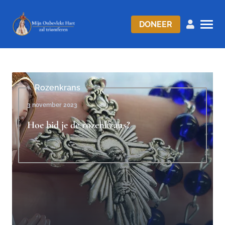
DONEER
Rozenkrans
3 november 2023
Hoe bid je de rozenkrans?