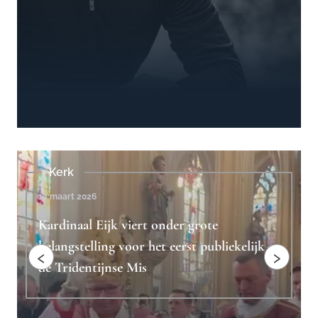
Beschouwingen
4 februari 2023
Ridderlijkheid is het antwoord op
elijk
"toxische mannelijkheid"
‹
›