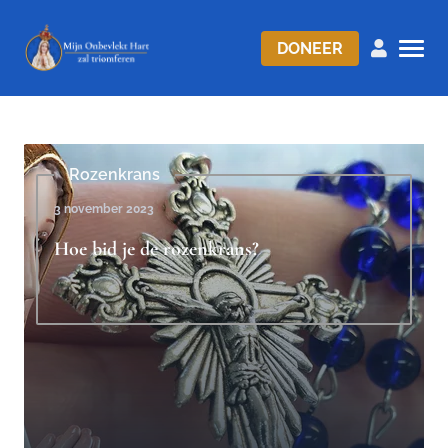
DONEER
Rozenkrans
3 november 2023
Hoe bid je de rozenkrans?