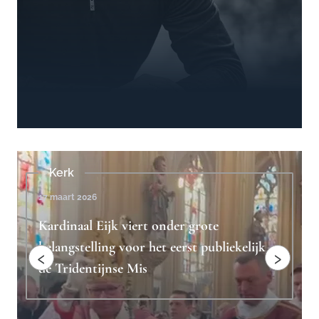
Beschouwingen
4 februari 2023
Ridderlijkheid is het antwoord op
ekelijk
"toxische mannelijkheid"
‹
›