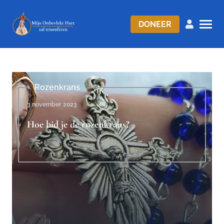
DONEER
Rozenkrans
3 november 2023
Hoe bid je de rozenkrans?