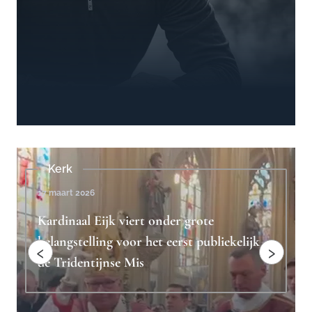
Beschouwingen
4 februari 2023
Ridderlijkheid is het antwoord op
"toxische mannelijkheid"
‹
›