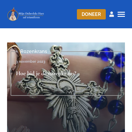
DONEER
Rozenkrans
3 november 2023
Hoe bid je de rozenkrans?