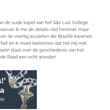
an de oude kapel van het São Luís College.
waarvan ik me de details niet herinner, maar
an de veertig jezuïeten die Brazilië kwamen
ik het en ik moet bekennen dat het mij met
daarin staat over de geschiedenis van het
ede Raad een echt wonder!