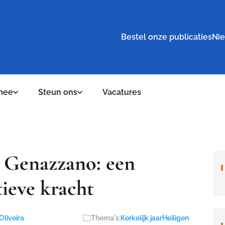
Bestel onze publicaties
Nie
mee
Steun ons
Vacatures
 Genazzano: een
ieve kracht
Oliveira
Thema's:
Kerkelijk jaar
Heiligen