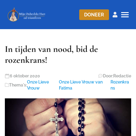
DONEER
In tijden van nood, bid de
rozenkrans!
6 oktober 2020
Door:
Redactie
Onze Lieve
Onze Lieve Vrouw van
Rozenkra
Thema's:
Vrouw
Fatima
ns