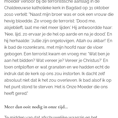
moeder verloor bij de terroristische aanslag in de
Chaldeeuwse katholieke kerk in Bagdad op 31 oktober
2010 vertelt: "Naast mijn broer was er ook een vrouw die
hevig bloedde. Ze vroeg de terrorist: 'Dood me,
alsjeblieft, laat me niet meer lijden.' Hij antwoordde haar:
'Nee, lijd, zo ervaar je de hel op aarde en na je dood.' En
hij herhaalde: 'Jullie zijn ongelovigen, Allah ou akbar!' En
ik bad de rozenkrans, met mijn hoofd naar de vloer
gebogen. Een terrorist kwam en vroeg me: 'Wat ben je
aan het bidden? Wat vereer je? Vereer je Christus?' En
toen ontploften er wat granaten en we hadden echt de
indruk dat de kerk op ons zou instorten. Ik dacht zelf
absoluut niet dat ik het zou overleven. Ik bad alsof ik op
het punt stond te sterven. Het is Onze Moeder die ons
heeft gered."
Meer dan ooit nodig in onze tijd…
Te midden van dat afschuwelijke waanzin en het