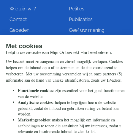
Wie zijn wij?
Petities
Contact
Publicaties
Gebeden
Geef uw mening
Artikelen
Ontvang de nieuwsbrief
Steun ons
Info
Nieuwsbrief
Contact
Eenmalig
Ontvang onze Telegram-
berichten
Maandelijks
Privacy
Periodiek
Nalaten
Zelf overschrijven