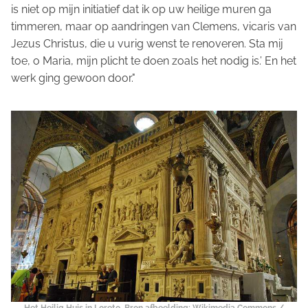
is niet op mijn initiatief dat ik op uw heilige muren ga
timmeren, maar op aandringen van Clemens, vicaris van
Jezus Christus, die u vurig wenst te renoveren. Sta mij
toe, o Maria, mijn plicht te doen zoals het nodig is.’ En het
werk ging gewoon door."
Het Heilig Huis in Loreto. Bron afbeelding: Wikimedia Commons /