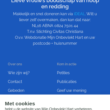
Lieve Vrouw’s boodschap van hoop
en redding
Makkelijk en snel doneren kan via
iDEAL
. Wilt u
liever zelf overmaken, dan kan dat naar:
NL16 ABNA 0824 7501 44
T.n.v. Stichting Civitas Christiana
O.v.v. Webdonatie Mijn Onbevlekt Hart en uw
postcode + huisnummer
Over ons
Kom in actie
Wie zijn wij?
Petities
Contact
Publicaties
Gebeden
Geef uw mening
Artikelen
Ontvang de nieuwsbrief