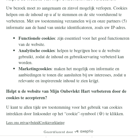
Steun ons
Info
Nieuwsbrief
Contact
Eenmalig
Ontvang onze Telegram-
berichten
Maandelijks
Privacy
Periodiek
Nalaten
Zelf overschrijven
© 2026 Stichting Civitas Christiana
Cookieverklaring
Privacy