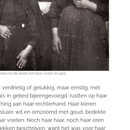
oers na de dood van haar vader in 1920.
t verdrietig of gelukkig, maar ernstig, met
als in gebed bijeengevoegd, rustten op haar
hing aan haar rechterhand. Haar kleren
De sluier, wit en omzoomd met goud, bedekte
ar voeten. Noch haar haar, noch haar oren
trekken beschrijven, want het was voor haar