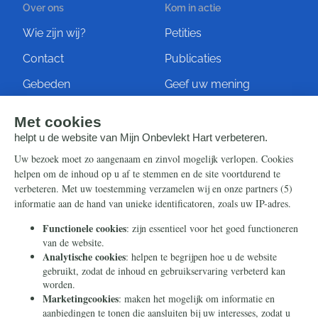
Over ons
Kom in actie
Wie zijn wij?
Petities
Contact
Publicaties
Gebeden
Geef uw mening
Artikelen
Ontvang de nieuwsbrief
Steun ons
Info
Nieuwsbrief
Contact
Eenmalig
Ontvang onze Telegram-
berichten
Maandelijks
Privacy
Periodiek
Nalaten
Zelf overschrijven