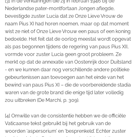
[3] In de verklaringen die zij in februari 1946 bij de
Nederlandse pater-montfortaan Jongen aflegde,
bevestigde zuster Lucia dat ze Onze Lieve Vrouw de
naam Pius XI had horen noemen, maar op dat moment
wist ze niet of Onze Lieve Vrouw een paus of een koning
bedoelde. Het feit dat de oorlog meestal wordt opgevat
als pas begonnen tijdens de regering van paus Pius XII,
vormde voor zuster Lucia geen groot probleem. Ze
merkt op dat de annexatie van Oostenrijk door Duitsland
- en we kunnen daar nog verschillende andere politieke
gebeurtenissen aan toevoegen aan het einde van het
bewind van paus Pius XI – die de voorbereidende stadia
waren van de grote brand die enige tijd later volledig
zou uitbreken (De Marchi, p. 309).
[4] Omwille van de consistentie hebben we de officiële
Vaticaanse tekst gebruikt bij het gebruik van de
woorden ‘aspersorium’ en ‘besprenkeld’. Echter zuster