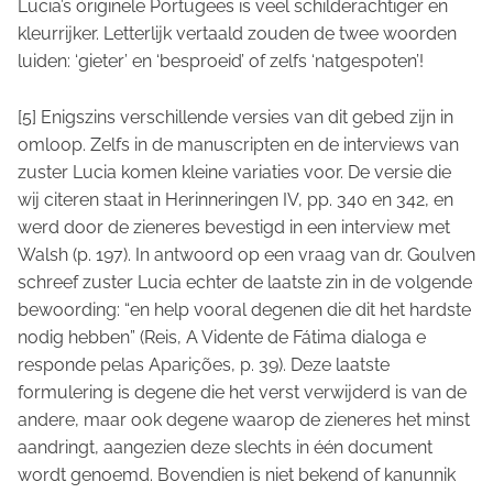
Lucia’s originele Portugees is veel schilderachtiger en
kleurrijker. Letterlijk vertaald zouden de twee woorden
luiden: ‘gieter’ en ‘besproeid’ of zelfs ‘natgespoten’!
[5] Enigszins verschillende versies van dit gebed zijn in
omloop. Zelfs in de manuscripten en de interviews van
zuster Lucia komen kleine variaties voor. De versie die
wij citeren staat in Herinneringen IV, pp. 340 en 342, en
werd door de zieneres bevestigd in een interview met
Walsh (p. 197). In antwoord op een vraag van dr. Goulven
schreef zuster Lucia echter de laatste zin in de volgende
bewoording: “en help vooral degenen die dit het hardste
nodig hebben” (Reis, A Vidente de Fátima dialoga e
responde pelas Aparições, p. 39). Deze laatste
formulering is degene die het verst verwijderd is van de
andere, maar ook degene waarop de zieneres het minst
aandringt, aangezien deze slechts in één document
wordt genoemd. Bovendien is niet bekend of kanunnik