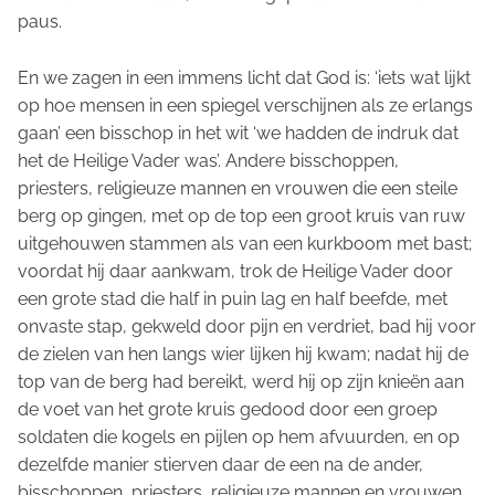
paus.
En we zagen in een immens licht dat God is: ‘iets wat lijkt
op hoe mensen in een spiegel verschijnen als ze erlangs
gaan’ een bisschop in het wit ‘we hadden de indruk dat
het de Heilige Vader was’. Andere bisschoppen,
priesters, religieuze mannen en vrouwen die een steile
berg op gingen, met op de top een groot kruis van ruw
uitgehouwen stammen als van een kurkboom met bast;
voordat hij daar aankwam, trok de Heilige Vader door
een grote stad die half in puin lag en half beefde, met
onvaste stap, gekweld door pijn en verdriet, bad hij voor
de zielen van hen langs wier lijken hij kwam; nadat hij de
top van de berg had bereikt, werd hij op zijn knieën aan
de voet van het grote kruis gedood door een groep
soldaten die kogels en pijlen op hem afvuurden, en op
dezelfde manier stierven daar de een na de ander,
bisschoppen, priesters, religieuze mannen en vrouwen,