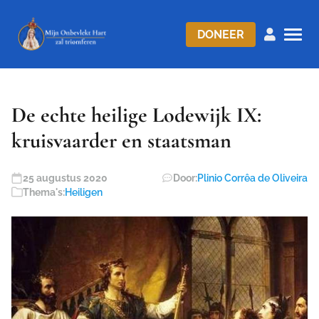
DONEER
De echte heilige Lodewijk IX:
kruisvaarder en staatsman
25 augustus 2020
Door:
Plinio Corrêa de Oliveira
Thema's:
Heiligen