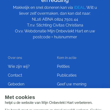
Makkelijk en snel doneren kan via
iDEAL
. Wilt u
liever zelf overmaken, dan kan dat naar:
NL16 ABNA 0824 7501 44
T.n.v. Stichting Civitas Christiana
O.v.v. Webdonatie Mijn Onbevlekt Hart en uw
postcode + huisnummer
Over ons
Kom in actie
Wie zijn wij?
Petities
Contact
Publicaties
Gebeden
Geef uw mening
Artikelen
Ontvang de nieuwsbrief
Steun ons
Info