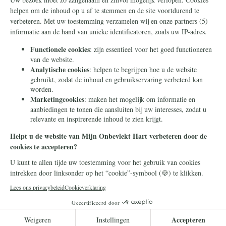
Nieuwsbrief
Contact
Eenmalig
Ontvang onze Telegram-
berichten
Maandelijks
Privacy
Periodiek
Nalaten
Zelf overschrijven
© 2026 Stichting Civitas Christiana
Cookieverklaring
Privacy